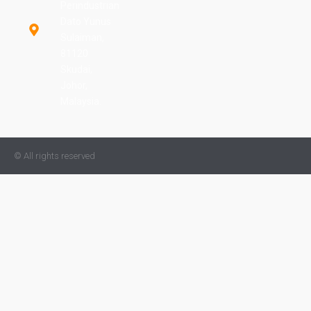
Perindustrian
Dato Yunus
Sulaiman,
81120
Skudai,
Johor,
Malaysia.
© All rights reserved