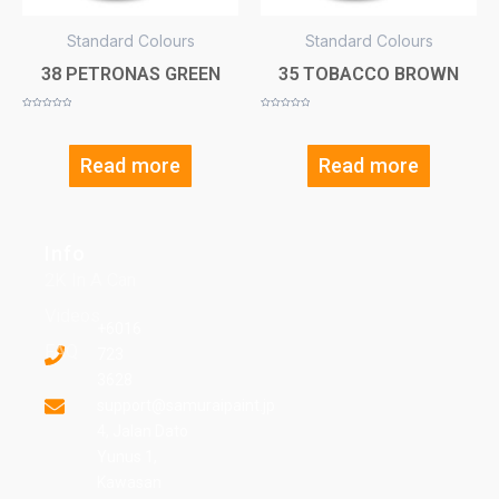
Standard Colours
Standard Colours
38 PETRONAS GREEN
35 TOBACCO BROWN
Rated
Rated
0
0
out
out
of
of
5
5
Read more
Read more
Info
2K In A Can
Videos
+6016
FAQ
723
3628
support@samuraipaint.jp
4, Jalan Dato
Yunus 1,
Kawasan