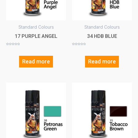
Standard Colours
Standard Colours
17 PURPLE ANGEL
34 HDB BLUE
Rated
Rated
0
0
out
out
of
of
5
5
Read more
Read more