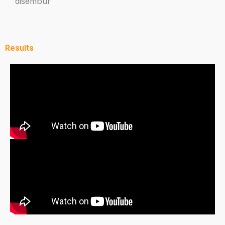
disembur
Results