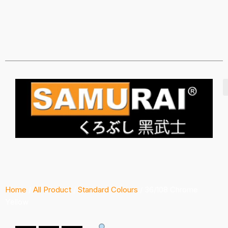
Home
/
All Product
/
Standard Colours
/ 36/108 Chrome
Yellow